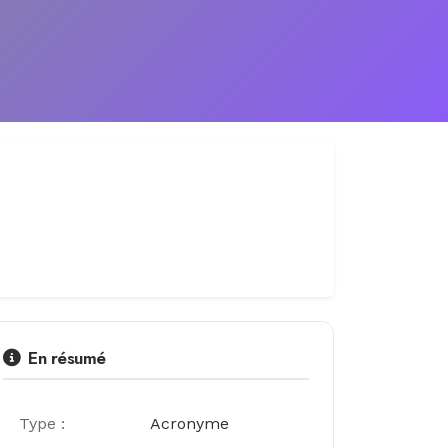
En résumé
Type :
Acronyme