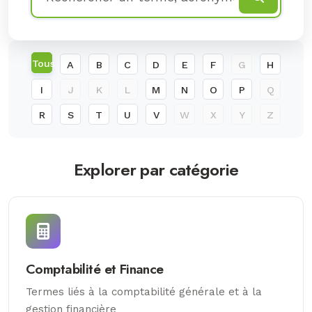
Tous
A
B
C
D
E
F
G
H
I
J
K
L
M
N
O
P
Q
R
S
T
U
V
W
X
Y
Z
Explorer par catégorie
Comptabilité et Finance
Termes liés à la comptabilité générale et à la
gestion financière