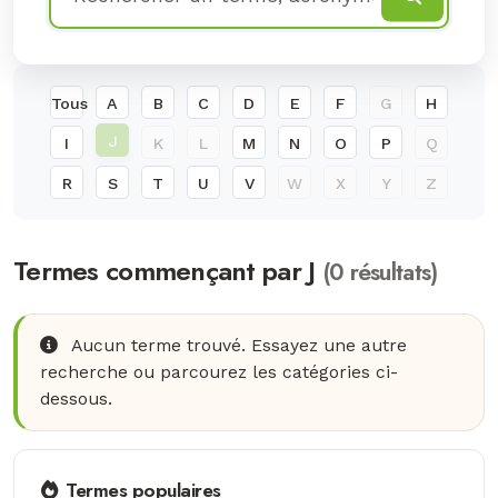
Tous
A
B
C
D
E
F
G
H
J
I
K
L
M
N
O
P
Q
R
S
T
U
V
W
X
Y
Z
Termes commençant par J
(0 résultats)
Aucun terme trouvé. Essayez une autre
recherche ou parcourez les catégories ci-
dessous.
Termes populaires