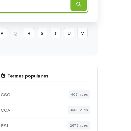
P
Q
R
S
T
U
V
Termes populaires
CSG
4031 vues
CCA
3409 vues
RSI
2678 vues