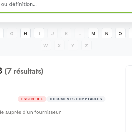
G
H
I
J
K
L
M
N
O
W
X
Y
Z
 B
(7 résultats)
ESSENTIEL
DOCUMENTS COMPTABLES
 auprès d'un fournisseur